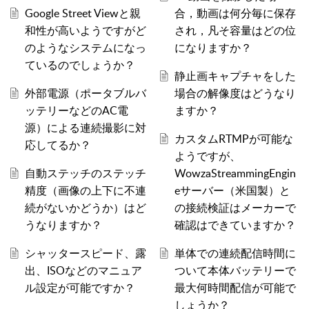
Google Street Viewと親
合，動画は何分毎に保存
和性が高いようですがど
され，凡そ容量はどの位
のようなシステムになっ
になりますか？
ているのでしょうか？
静止画キャプチャをした
外部電源（ポータブルバ
場合の解像度はどうなり
ッテリーなどのAC電
ますか？
源）による連続撮影に対
カスタムRTMPが可能な
応してるか？
ようですが、
自動ステッチのステッチ
WowzaStreammingEngin
精度（画像の上下に不連
eサーバー（米国製）と
続がないかどうか）はど
の接続検証はメーカーで
うなりますか？
確認はできていますか？
シャッタースピード、露
単体での連続配信時間に
出、ISOなどのマニュア
ついて本体バッテリーで
ル設定が可能ですか？
最大何時間配信が可能で
しょうか？